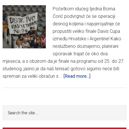
Početkom idućeg tjedna Borna
Ćorić podvrgnut će se operaciji
desnog koljena i najvjerojatnije će
propustiti veliko finale Davis Cupa
između Hrvatske i Argentine! Kako
neslužbeno doznajemo, planirani
oporavak trajat će oko dva
mjeseca, a s obzirom da je finale na programu od 25. do 27.
studenog, jasno je da naš tenisač gotovo sigurno neće biti
about
spreman za veliki obračun s …
[Read more...]
Šok
za
Davis
Cup
Primary
Search
reprezentaciju:
the
Sidebar
Borna
site
Ćorić