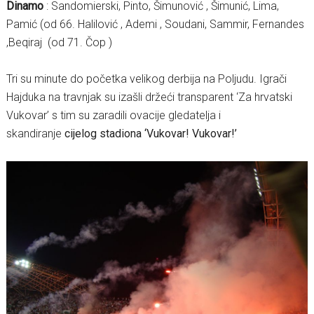
Dinamo
: Sandomierski, Pinto, Šimunović , Šimunić, Lima,
Pamić (od 66. Halilović , Ademi , Soudani, Sammir, Fernandes
,Beqiraj (od 71. Čop )
Tri su minute do početka velikog derbija na Poljudu. Igrači
Hajduka na travnjak su izašli držeći transparent ‘Za hrvatski
Vukovar’ s tim su zaradili ovacije gledatelja i
skandiranje
cijelog stadiona ‘Vukovar! Vukovar!’