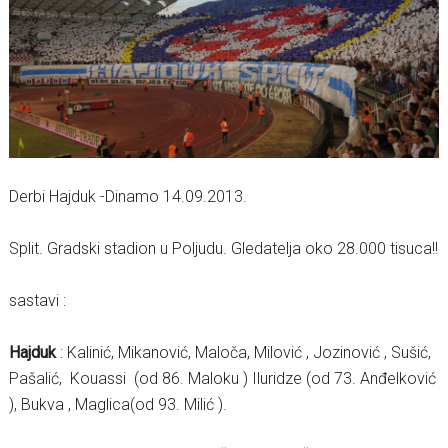
Derbi Hajduk -Dinamo 14.09.2013.
Split. Gradski stadion u Poljudu. Gledatelja oko 28.000 tisuca!!
sastavi :
Hajduk
: Kalinić, Mikanović, Maloča, Milović , Jozinović , Sušić,
Pašalić, Kouassi (od 86. Maloku ) Iluridze (od 73. Anđelković
), Bukva , Maglica(od 93. Milić ).