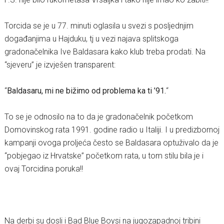
Torcida se je u 77. minuti oglasila u svezi s posljednjim
događanjima u Hajduku, tj u vezi najava splitskoga
gradonačelnika Ive Baldasara kako klub treba prodati. Na
“sjeveru” je izvješen transparent:
“
Baldasaru, mi ne bižimo od problema ka ti ’91.
“
To se je odnosilo na to da je gradonačelnik početkom
Domovinskog rata 1991. godine radio u Italiji. I u predizbornoj
kampanji ovoga proljeća često se Baldasara optuživalo da je
“pobjegao iz Hrvatske” početkom rata, u tom stilu bila je i
ovaj Torcidina poruka!!
Na derbi su dosli i Bad Blue Boysi na jugozapadnoj tribini