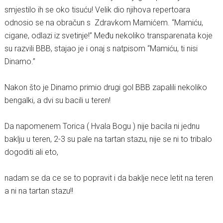
smjestilo ih se oko tisuću! Velik dio njihova repertoara
odnosio se na obračun s Zdravkom Mamićem. “Mamiću,
cigane, odlazi iz svetinje!” Među nekoliko transparenata koje
su razvili BBB, stajao je i onaj s natpisom “Mamiću, ti nisi
Dinamo.”
Nakon što je Dinamo primio drugi gol BBB zapalili nekoliko
bengalki, a dvi su bacili u teren!
Da napomenem Torica ( Hvala Bogu ) nije bacila ni jednu
baklju u teren, 2-3 su pale na tartan stazu, nije se ni to tribalo
dogoditi ali eto,
nadam se da ce se to popravit i da baklje nece letit na teren
a ni na tartan stazu!!