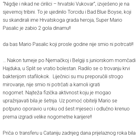
“Nigdje i nikad ne ćirilici – hrvatski Vukovar”, izvješeno je na
sjevernoj tribini. To je ujedinilo Torcidu i Bad Blue Boyse, koji
su skandirali ime Hrvatskoga grada heroja, Super Mario
Pasalic je zabio 2 gola dinamu!!
da bas Mario Pasalic koji prosle godine nije smio ni potrcati!!
… Nakon turneje po Njemačkoj i Belgiji s juniorskom momčadi
Hajduka, u Split se vratio bolestan. Radilo se o trovanju krvi
bakterijom stafilokok. Liječnici su mu preporučili strogo
mirovanje, nije smio ni potrčati a kamoli igrati
nogomet. Najteža fizička aktivnost koju je mogao
upražnjavati bila je šetnja. Uz pomoć obitelji Mario se
potpuno oporavio u roku od šest mjeseci i odlučno krenuo
prema izgradi velike nogometne karijere!!
Priča o transferu u Cataniju zadnjeg dana prijelaznog roka bila