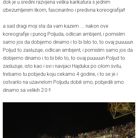
dok je u sredini razvijena velika karikatura s jednim
izbezumljenim likom, fascinantno i predivna koreografija!!
a sad dragi moji sta da vam kazem …. nakon ove
koreografije i punog Poljuda, odlican ambijent, i pomislim
samo jos da dobijemo dinamo i to bi bilo to, to ovaj puuuuun
Poljud to zasluzuje, odlican ambijent, i pomislim samo jos da
dobijemo dinamo i to bi bilo to, to ovaj puuuuun Poljud to
zasluzuje, isto kao i svi i navijaci Hajduka po cilom svitu,
trebamo tu pobjedu koju cekamo 4 godine, i to se je i
ostvarilo na uzavrelom Poljudu dobili smo, pobjedili smo
dinamo sa velikih 2:0 !!