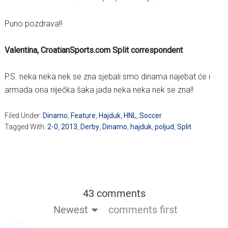
Puno pozdrava!!
Valentina, CroatianSports.com Split correspondent
P.S. neka neka nek se zna sjebali smo dinama najebat će i
armada ona riiječka šaka jada neka neka nek se zna!!
Filed Under:
Dinamo
,
Feature
,
Hajduk
,
HNL
,
Soccer
Tagged With:
2-0
,
2013
,
Derby
,
Dinamo
,
hajduk
,
poljud
,
Split
43 comments
Newest
comments first