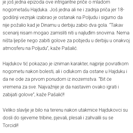
je još jedna epizoda ove intrigantne priče o mladom
nogometašu Hajduka. Još jedna ali ne i zadnja pr
iča jer 18-
godišnji veznjak izabrao je ostanak na Poljudu i
sigurno da
nije požalio kad je Dinamu u derbiju zabio dva gola. “Takav
scenarij nisam mogao zamisliti niti u najluđim snovima. Nema
ništa ljepše nego zabiti golove za pobjedu u derbiju u onakvoj
atmosferu na Poljudu”, kaže Pašalić.
Hajdukov tić pokazao je izniman karakter, najprije povratkom
nogometu nakon bolesti, ali i odlukom da ostane u Hajduku i
da ne ode za prvom ponudom iz inozemstva. “Bit će
vremena za sve. Najvažnije je da nastavim ovako igrati i
zabijati golove”, kaže Pašalić!!
Veliko slavlje je bilo na terenu nakon utakmice Hajdukovci su
dosli do sjeverne tribine, pjevali, plesali i zahvalili su se
Torcidi!!