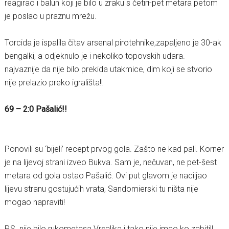
reagirao i balun koji je bilo u zraku s četiri-pet metara petom
je poslao u praznu mrežu.
Torcida je ispalila čitav arsenal pirotehnike,zapaljeno je 30-ak
bengalki, a odjeknulo je i nekoliko topovskih udara.
najvaznije da nije bilo prekida utakmice, dim koji se stvorio
nije prelazio preko igrališta!!
69 – 2:0 Pašalić!!
Ponovili su ‘bijeli’ recept prvog gola. Zašto ne kad pali. Korner
je na lijevoj strani izveo Bukva. Sam je, nečuvan, ne pet-šest
metara od gola ostao Pašalić. Ovi put glavom je naciljao
lijevu stranu gostujućih vrata, Sandomierski tu ništa nije
mogao napraviti!
P.S. nije bilo rukometasa Vrsaljka i tako nije imao ko zabiti!!