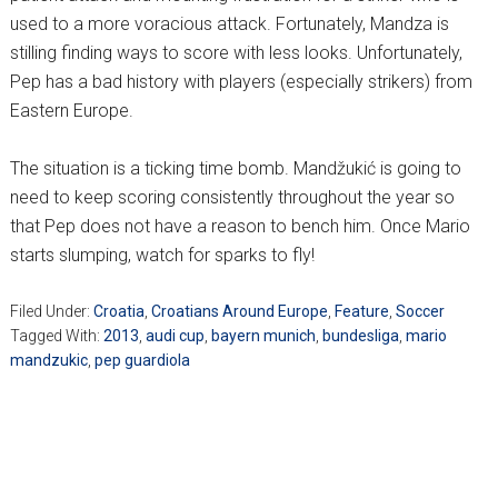
used to a more voracious attack. Fortunately, Mandza is
stilling finding ways to score with less looks. Unfortunately,
Pep has a bad history with players (especially strikers) from
Eastern Europe.
The situation is a ticking time bomb. Mandžukić is going to
need to keep scoring consistently throughout the year so
that Pep does not have a reason to bench him. Once Mario
starts slumping, watch for sparks to fly!
Filed Under:
Croatia
,
Croatians Around Europe
,
Feature
,
Soccer
Tagged With:
2013
,
audi cup
,
bayern munich
,
bundesliga
,
mario
mandzukic
,
pep guardiola